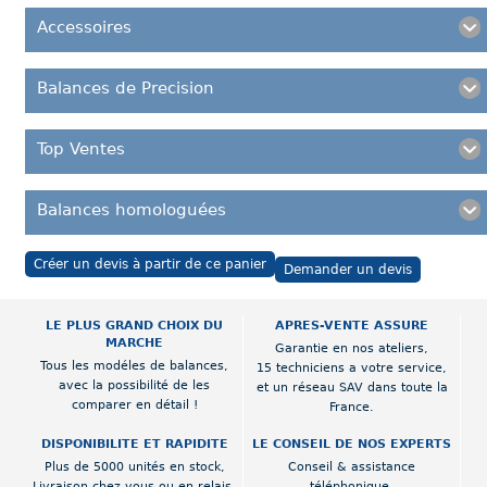
Accessoires
Balances de Precision
Top Ventes
Balances homologuées
Créer un devis à partir de ce panier
Demander un devis
LE PLUS GRAND CHOIX DU
APRES-VENTE ASSURE
MARCHE
Garantie en nos ateliers,
Tous les modéles de balances,
15 techniciens a votre service,
avec la possibilité de les
et un réseau SAV dans toute la
comparer en détail !
France.
DISPONIBILITE ET RAPIDITE
LE CONSEIL DE NOS EXPERTS
Plus de 5000 unités en stock,
Conseil & assistance
Livraison chez vous ou en relais.
téléphonique,