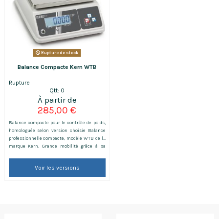
Rupture de stock
Balance Compacte Kern WTB
Rupture
Qtt: 0
285,00 €
Balance compacte pour le contrôle de poids,
homologuée selon version choisie Balance
professionnelle compacte, modèle WTB de la
marque Kern. Grande mobilité grâce à sa
batterie (en option), cette balance compacte
est légère et peut être transportable
Voir les versions
facilement.