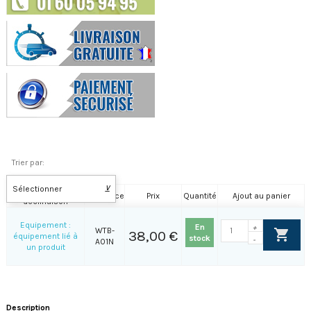
Trier par:
Sélectionner
⊻
Nom de la
Référence
Prix
Quantité
Ajout au panier
déclinaison
Equipement :
En
+
WTB-
38,00 €
équipement lié à
stock
-
A01N
un produit
Description