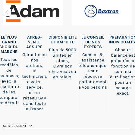
LE PLUS
APRES-
DISPONIBILITE
LE CONSEIL
PREPARATIO
GRAND
VENTE
ET RAPIDITE
DE NOS
INDIVIDUALI
CHOIX DU
ASSURE
EXPERTS
Plus de 5000
Chaque
MARCHE
Garantie en
Conseil &
unités en
balance es
Tous les
nos
assistance
stock,
préparée e
modéles
ateliers,
téléphonique,
Livraison
fonction de
de
15
Pour
chez vous ou
son lieu
balances,
techniciens
répondre
en relais.
d'utilisatio
avec la
a votre
parfaitement
pour un
ossibilité
service,
a vos besoins
pesage
de les
et un
exact.
comparer
réseau SAV
en détail !
dans toute
la France.
SERVICE CLIENT