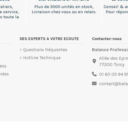
eliers,
Plus de 5000 unités en stock,
Conseil & a
e service,
Livraison chez vous ou en relais.
Pour répon
s toute la
DES EXPERTS A VOTRE ECOUTE
Contactez-nous
Questions fréquentes
Balance Professi
Hotline Technique
Allée des Epin
77200 Torcy
ess
ndes
01 60 05 94 9
contact@balan