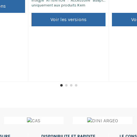
intégré ATTENTION : Accessoire adapté
uniquement aux produits Kern
ons
Voir les versions
Vo
SSURE
DISPONIBILITE ET RAPIDITE
LE CONS