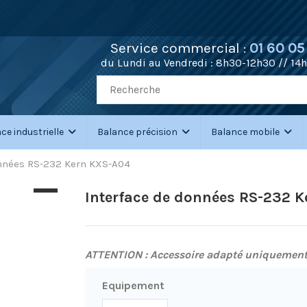
Service commercial :
01 60 05
du Lundi au Vendredi :
8h30-12h30 // 14
ce industrielle
Balance précision
Balance mobile
onnées RS-232 Kern KXS-A04
Interface de données RS-232 
ATTENTION : Accessoire adapté uniquement
Equipement