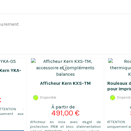
ieurement
 Kern YKA-
Afficheur Kern KXS-TM
Rouleaux d
pour Impr
€
Disponible
Disponib
ATTENTION :
491,00 €
quement aux
Afficheur en inox avec degré de
ATTENTION
protection IP68 et bloc d'alimentation
uniquement a