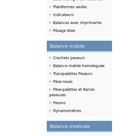
▸
Plateformes seules
▸
Indicateurs
▸
Balances avec imprimante
▸
Pesage Atex
Balance mobile
▸
Crochets peseurs
▸
Balance mobile homologuée
▸
Transpalettes Peseurs
▸
Pèse-roues
▸
Pèse-palettes et Barres
peseuses
▸
Pesons
▸
Dynamomètres
Balance medicale