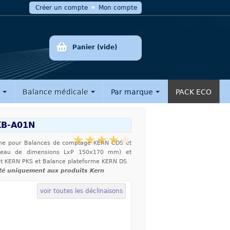
Créer un compte
Mon compte
Panier
(vide)
e
Balance médicale
Par marque
PACK ECO
 KB-A01N
rne pour Balances de comptage KERN CDS et
teau de dimensions LxP 150x170 mm) et
et KERN PKS et Balance plateforme KERN DS
té uniquement aux produits Kern
voir toutes les déclinaisons