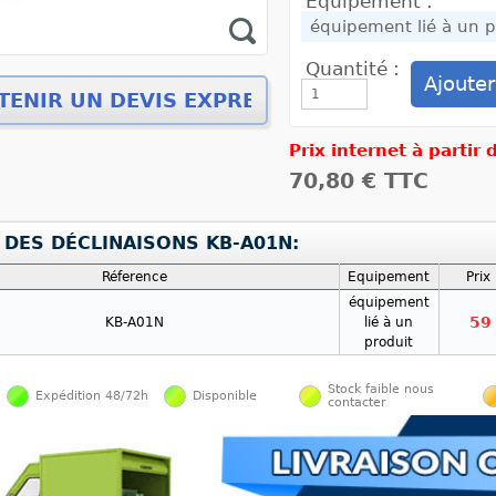
Equipement :
Quantité :
Prix internet à partir
70,80 €
TTC
 DES DÉCLINAISONS KB-A01N:
Réference
Equipement
Prix
équipement
59
KB-A01N
lié à un
produit
Stock faible nous
Expédition 48/72h
Disponible
contacter