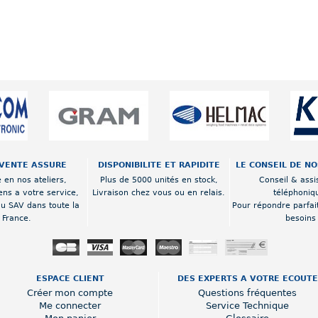
VENTE ASSURE
DISPONIBILITE ET RAPIDITE
LE CONSEIL DE N
 en nos ateliers,
Plus de 5000 unités en stock,
Conseil & assi
ens a votre service,
Livraison chez vous ou en relais.
téléphoniq
au SAV dans toute la
Pour répondre parfai
France.
besoins
ESPACE CLIENT
DES EXPERTS A VOTRE ECOUTE
Créer mon compte
Questions fréquentes
Me connecter
Service Technique