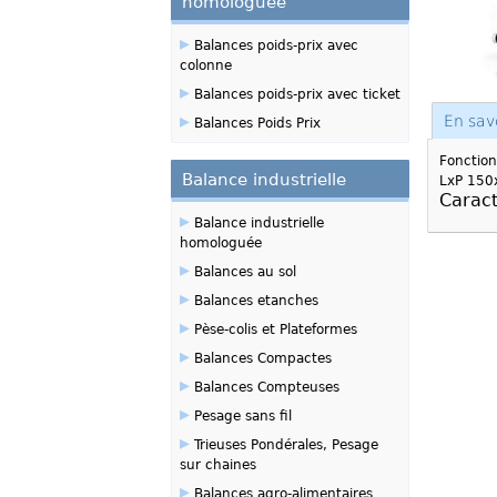
homologuée
▸
Balances poids-prix avec
colonne
▸
Balances poids-prix avec ticket
▸
En sav
Balances Poids Prix
Fonctio
Balance industrielle
LxP 150
Caract
▸
Balance industrielle
homologuée
▸
Balances au sol
▸
Balances etanches
▸
Pèse-colis et Plateformes
▸
Balances Compactes
▸
Balances Compteuses
▸
Pesage sans fil
▸
Trieuses Pondérales, Pesage
sur chaines
▸
Balances agro-alimentaires