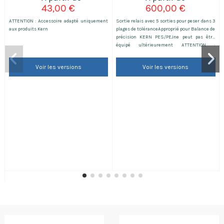
43,00 €
600,00 €
ATTENTION : Accessoire adapté uniquement
Sortie relais avec 5 sorties pour peser dans 3
aux produits Kern
plages de toléranceApproprié pour Balance de
précision KERN PES/PEJne peut pas être
équipé ultérieurement ATTENTION :
Accessoire adapté uniquement aux produits
Kern
Voir les versions
Voir les versions