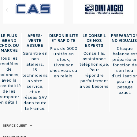
LE PLUS
APRES-
DISPONIBILITE
LE CONSEIL
PREPARATIO
GRAND
VENTE
ET RAPIDITE
DE NOS
INDIVIDUALI
CHOIX DU
ASSURE
EXPERTS
Plus de 5000
Chaque
MARCHE
Garantie en
Conseil &
unités en
balance es
Tous les
nos
assistance
stock,
préparée e
modéles
ateliers,
téléphonique,
Livraison
fonction de
de
15
Pour
chez vous ou
son lieu
balances,
techniciens
répondre
en relais.
d'utilisatio
avec la
a votre
parfaitement
pour un
ossibilité
service,
a vos besoins
pesage
de les
et un
exact.
comparer
réseau SAV
en détail !
dans toute
la France.
SERVICE CLIENT