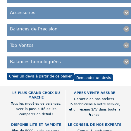
Accessoires
Balances de Precision
Top Ventes
Balances homologuées
Créer un devis à partir de ce panier
Demander un devis
LE PLUS GRAND CHOIX DU
APRES-VENTE ASSURE
MARCHE
Garantie en nos ateliers,
Tous les modéles de balances,
15 techniciens a votre service,
avec la possibilité de les
et un réseau SAV dans toute la
comparer en détail !
France.
DISPONIBILITE ET RAPIDITE
LE CONSEIL DE NOS EXPERTS
Plus de 5000 unités en stock,
Conseil & assistance