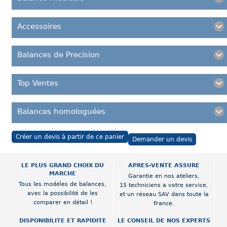
Accessoires
Balances de Precision
Top Ventes
Balances homologuées
Créer un devis à partir de ce panier
Demander un devis
LE PLUS GRAND CHOIX DU
APRES-VENTE ASSURE
MARCHE
Garantie en nos ateliers,
Tous les modéles de balances,
15 techniciens a votre service,
avec la possibilité de les
et un réseau SAV dans toute la
comparer en détail !
France.
DISPONIBILITE ET RAPIDITE
LE CONSEIL DE NOS EXPERTS