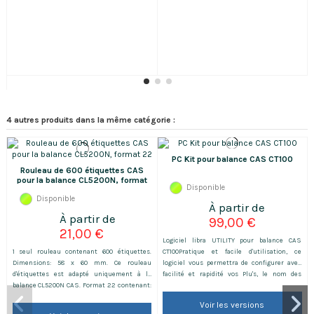
4 autres produits dans la même catégorie :
PC Kit pour balance CAS CT100
Rouleau de 600 étiquettes CAS
pour la balance CL5200N, format
Disponible
22
Disponible
99,00 €
21,00 €
Logiciel libra UTILITY pour balance CAS
1 seul rouleau contenant 600 étiquettes.
CT100Pratique et facile d'utilisation, ce
Dimensions: 58 x 60 mm. Ce rouleau
logiciel vous permettra de configurer avec
d'étiquettes est adapté uniquement à la
facilité et rapidité vos Plu's, le nom des
balance CL5200N CAS. Format 22 contenant:
vendeurs, la TVA, les groupes de famille, votre
Nom du PLU 1, nom du PLU 2, ingrédients,
ticket ... Le plus :Possibilité de récupérer ou
Voir les versions
DDM, date d'emballage, code-barres, prix à
de transférer les données. Inclus :CD