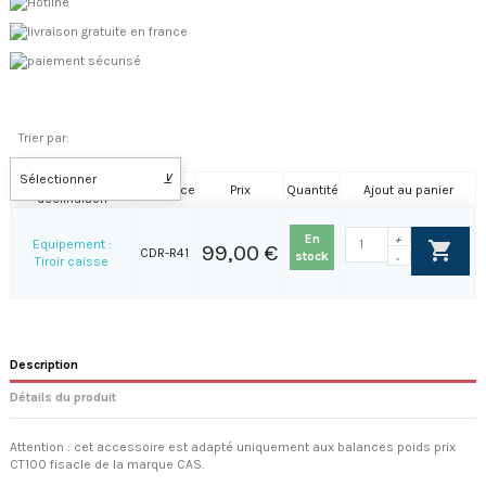
Trier par:
Sélectionner
⊻
Nom de la
Référence
Prix
Quantité
Ajout au panier
déclinaison
En
+
Equipement :
99,00 €
CDR-R41
stock
-
Tiroir caisse
Description
Détails du produit
Attention : cet accessoire est adapté uniquement aux balances poids prix
CT100 fisacle de la marque CAS.