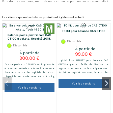
Pour d'autres marques, merci de nous consulter pour un devis personnalisé.
Les clients qui ont acheté ce produit ont également acheté :
PC Kit pour balance CAS CT100
Balance poids-prix Fiscale CAS
CT100 à tickets, fiscalité 2018,
Disponible
avec batterie
Disponible
99,00 €
900,00 €
Logiciel libra UTILITY pour balance CAS
Balance poids prix FISCALE avec imprimante
CT100Pratique et facile d'utilisation, ce
à tickets et batterie, conforme à la nouvelle
logiciel vous permettra de configurer avec
fiscalité 2018 sur les logiciels de caisse.
facilité et rapidité vos Plu's, le nom des
Disponible en portée max. de 3 à 30kg,
vendeurs, la TVA, les groupes de famille, votre
précision de 1 à 10 g, plateau 320x240 mm.
ticket ... Le plus :Possibilité de récupérer ou
Voir les versions
Livrée avec vignette verte et carnet de
de transférer les données. Inclus :CD
Voir les versions
métrologie. Batterie et Kit de Fiscalité
original,Clé de licence (obligatoire pour faire...
INCLUS. Pour une formation sur le
produit,Voyez ici.