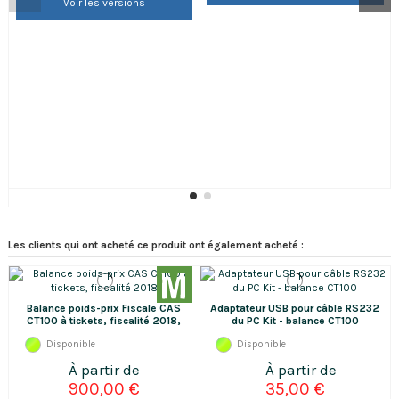
Voir les versions
payer et votre adresse. Les consommables
original,Clé de licence (obligatoire pour faire...
commandés ne peuvent être ni repris ni
échangés.
Les clients qui ont acheté ce produit ont également acheté :
Balance poids-prix Fiscale CAS
Adaptateur USB pour câble RS232
CT100 à tickets, fiscalité 2018,
du PC Kit - balance CT100
avec batterie
Disponible
Disponible
900,00 €
35,00 €