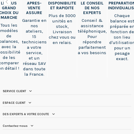
LE PLUS
APRES-
DISPONIBILITE
LE CONSEIL
PREPARATIO
GRAND
VENTE
ET RAPIDITE
DE NOS
INDIVIDUALI
CHOIX DU
ASSURE
EXPERTS
Plus de 5000
Chaque
MARCHE
Garantie en
Conseil &
unités en
balance es
Tous les
nos
assistance
stock,
préparée e
modéles
ateliers,
téléphonique,
Livraison
fonction de
de
15
Pour
chez vous ou
son lieu
balances,
techniciens
répondre
en relais.
d'utilisatio
avec la
a votre
parfaitement
pour un
ossibilité
service,
a vos besoins
pesage
de les
et un
exact.
comparer
réseau SAV
en détail !
dans toute
la France.
SERVICE CLIENT
ESPACE CLIENT
DES EXPERTS A VOTRE ECOUTE
Contactez-nous