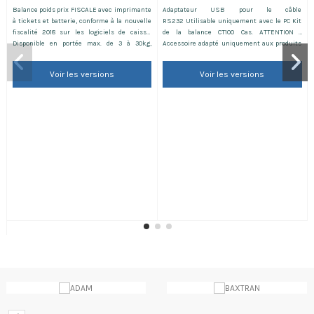
Balance poids prix FISCALE avec imprimante
Adaptateur USB pour le câble
à tickets et batterie, conforme à la nouvelle
RS232 Utilisable uniquement avec le PC Kit
fiscalité 2018 sur les logiciels de caisse.
de la balance CT100 Cas. ATTENTION :
Disponible en portée max. de 3 à 30kg,
Accessoire adapté uniquement aux produits
précision de 1 à 10 g, plateau 320x240 mm.
CAS
Livrée avec vignette verte et carnet de
Voir les versions
Voir les versions
métrologie. Batterie et Kit de Fiscalité
INCLUS. Pour une formation sur le
produit,Voyez ici.