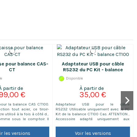
sse pour balance CAS-
Adaptateur USB pour câble
CT
RS232 du PC Kit - balance
CT100
le
Disponible
99,00 €
35,00 €
 pour la balance CAS CT100.
Adaptateur USB pour le câble
ction tout acier, ce tiroir-
RS232 Utilisable uniquement avec le PC
re utilisé à la fois à côté de
Kit de la balance CT100 Cas. ATTENTION :
omme sous le comptoir. Il
Accessoire adapté uniquement aux
4 rangement à billets.
produits CAS
2V possible à la balance
ir les versions
Voir les versions
 ouverture automatique