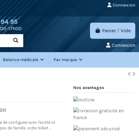
Connexion
 94 95
h00-17h00
Panier
/
Vide
Connexion
Balance médicale
Par marque
Nos avantages
100
ra de configurer avec facilité et
s de famille, votre ticket ...