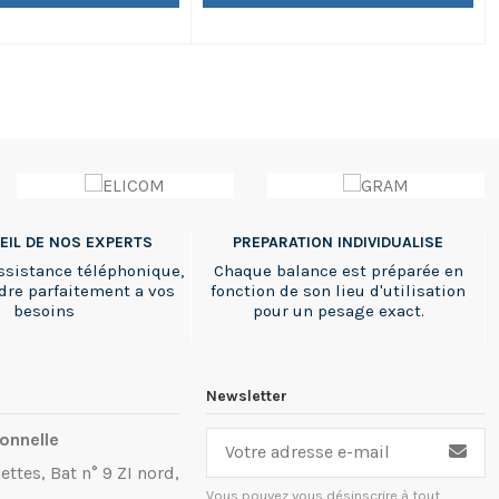
 en fonctionnement sur
métrologie. Batterie et Kit de Fiscalité
limentation Dimensions :
INCLUS. Pour une formation sur le
 mm
produit,Voyez ici.
EIL DE NOS EXPERTS
PREPARATION INDIVIDUALISE
ssistance téléphonique,
Chaque balance est préparée en
dre parfaitement a vos
fonction de son lieu d'utilisation
besoins
pour un pesage exact.
Newsletter
onnelle
ettes, Bat n° 9 ZI nord,
Vous pouvez vous désinscrire à tout