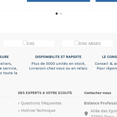
uniquement
secteur d'a
420x410x110
SSURE
DISPONIBILITE ET RAPIDITE
LE CONS
eliers,
Plus de 5000 unités en stock,
Conseil & a
e service,
Livraison chez vous ou en relais.
Pour répon
s toute la
DES EXPERTS A VOTRE ECOUTE
Contactez-nous
Questions fréquentes
Balance Professi
Hotline Technique
Allée des Epin
77200 Torcy