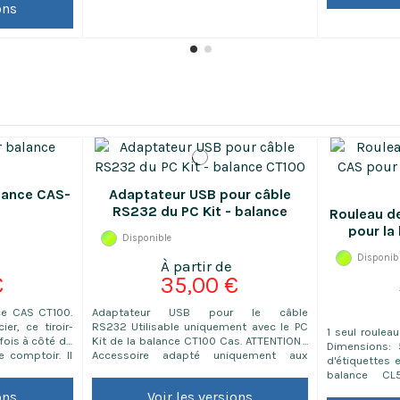
uniquement
ons
 les balances
secteur d'a
S de ABDPRO et
420x410x110
alance CAS-
Adaptateur USB pour câble
RS232 du PC Kit - balance
Rouleau d
CT100
pour la
Disponible
Disponib
€
35,00 €
nce CAS CT100.
Adaptateur USB pour le câble
er, ce tiroir-
RS232 Utilisable uniquement avec le PC
1 seul roulea
 fois à côté de
Kit de la balance CT100 Cas. ATTENTION :
Dimensions:
 comptoir. Il
Accessoire adapté uniquement aux
d'étiquettes 
t à billets.
produits CAS
balance CL
à la balance
contenant:
ons
Voir les versions
automatique