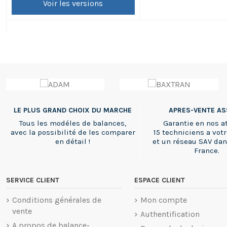
Voir les versions
est adaptée uniquement à les balances
poids prix avec ticket APS de ABDPRO et
CT100 de CAS.
LE PLUS GRAND CHOIX DU MARCHE
APRES-VENTE A
Tous les modéles de balances,
Garantie en nos at
avec la possibilité de les comparer
15 techniciens a votr
en détail !
et un réseau SAV dan
France.
SERVICE CLIENT
ESPACE CLIENT
Conditions générales de
Mon compte
vente
Authentification
A propos de balance-