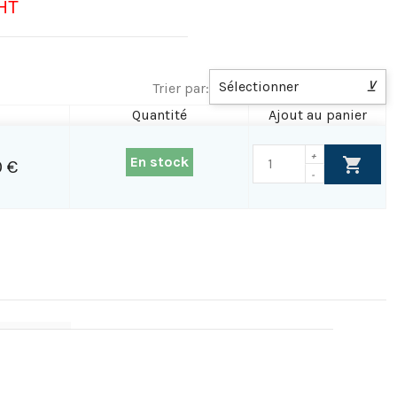
HT
Sélectionner
⊻
Trier par:
Quantité
Ajout au panier
+
En stock
 €
-