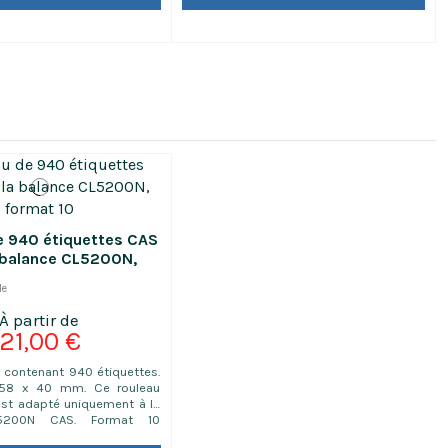
 en fonctionnement sur
limentation Dimensions :
I
 mm
e 940 étiquettes CAS
 balance CL5200N,
format 10
le
21,00 €
u contenant 940 étiquettes.
 58 x 40 mm. Ce rouleau
est adapté uniquement à la
5200N CAS. Format 10
 Nom du produit, date