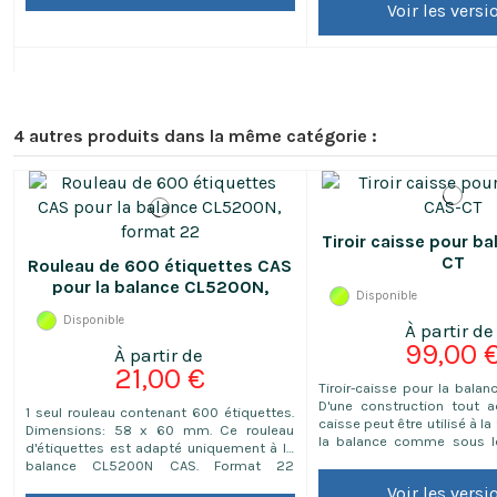
Voir les versi
est adaptée uniquement à
poids prix avec ticket AP
CT100 de CAS.
4 autres produits dans la même catégorie :
Tiroir caisse pour b
CT
Rouleau de 600 étiquettes CAS
pour la balance CL5200N,
Disponible
format 22
Disponible
99,00 
21,00 €
Tiroir-caisse pour la bala
D'une construction tout aci
1 seul rouleau contenant 600 étiquettes.
caisse peut être utilisé à la
Dimensions: 58 x 60 mm. Ce rouleau
la balance comme sous le
d'étiquettes est adapté uniquement à la
dispose de 4 rangemen
balance CL5200N CAS. Format 22
Connexion 12V possible 
contenant: Nom du PLU 1, nom du PLU 2,
Voir les versi
CT100 avec ouverture 