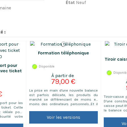
État
Neuf
maine
é :
Formation téléphonique
Tiroir cai
ort pour
Disponible
vec ticket
Disponib
00
79,00 €
La prise en main d'une nouvelle balance
€
est parfois délicate, les produits du
Tiroir-caisse
marché se différenciant de moins en
D'une constru
sport pour les
moins des ordinateurs personnels...Et il
caisse peut êt
ticket. Cette
serait si dommage de ne pas profiter de
la balance c
t idéale pour
toutes les possibilités de votre nouvelle
dispose de 
curité votre
Voir les versions
balance ! Une bonne maitrise dès le
Connexion 1
usse alvéolée
début sera sans aucun doute un gain de
Vo
CT100 avec
 de transport
temps considérable dans la durée.Nos...