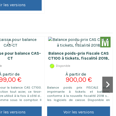
ge, date de fin de
ir les versions
n, poids unitaire, code-
nitaire, prix à payer et votre
 Les consommables
euvent être ni repris ni...
sse pour balance CAS-
Balance poids-prix Fiscale CAS
CT
CT100 à tickets, fiscalité 2018,
avec batterie
le
Disponible
99,00 €
900,00 €
 pour la balance CAS CT100.
Balance poids prix FISCALE avec
ction tout acier, ce tiroir-
imprimante à tickets et batterie,
re utilisé à la fois à côté de
conforme à la nouvelle fiscalité 2018 sur
omme sous le comptoir. Il
les logiciels de caisse. Disponible en
4 rangement à billets.
portée max. de 3 à 30kg, précision de 1 à
2V possible à la balance
10 g, plateau 320x240 mm. Livrée
ir les versions
Voir les versions
 ouverture automatique
avec vignette verte et carnet de