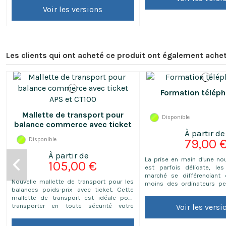
ingrédients, DDM, date d'emballage,
uniquement en fonctio
Voir les versions
code-barres, prix à payer et votre
secteur d'alimentation 
adresse. Les consommables
420x410x110 mm
commandés ne peuvent être ni repris ni
échangés.
Les clients qui ont acheté ce produit ont également achet
Formation télép
Mallette de transport pour
Disponible
balance commerce avec ticket
APS et CT100
Disponible
79,00 
La prise en main d'une no
105,00 €
est parfois délicate, le
marché se différenciant
Nouvelle mallette de transport pour les
moins des ordinateurs pers
balances poids-prix avec ticket. Cette
serait si dommage de ne p
mallette de transport est idéale pour
toutes les possibilités de 
transporter en toute sécurité votre
Voir les versi
balance ! Une bonne mai
balance. Equipée d'une mousse alvéolée
début sera sans aucun dou
de 25 mm, cette mallette de transport
temps considérable dans la 