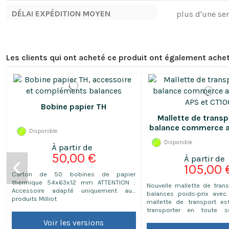
DÉLAI EXPÉDITION MOYEN
plus d'une se
Les clients qui ont acheté ce produit ont également achet
Bobine papier TH
Mallette de transp
balance commerce a
Disponible
APS et CT1
Disponible
50,00 €
105,00 
Carton de 50 bobines de papier
thermique 54x63x12 mm ATTENTION :
Nouvelle mallette de tran
Accessoire adapté uniquement aux
balances poids-prix avec 
produits Milliot
mallette de transport es
transporter en toute sé
balance. Equipée d'une mo
Voir les versions
de 25 mm, cette mallette