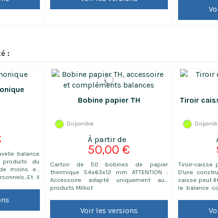
d'émballa
nnement sur
Vo
consommatio
Dimensions :
barres, prix u
adresse.
commandés ne p
é :
honique
Bobine papier TH
Tiroir cai
Disponible
Disponib
€
50,00 €
uvelle balance
s produits du
Carton de 50 bobines de papier
Tiroir-caisse
 de moins en
thermique 54x63x12 mm ATTENTION :
D'une constru
onnels...Et il
Accessoire adapté uniquement aux
caisse peut êt
as profiter de
produits Milliot
la balance c
votre nouvelle
dispose de 
ons
trise dès le
Connexion 1
te un gain de
Voir les versions
Vo
CT100 avec
durée.Nos...