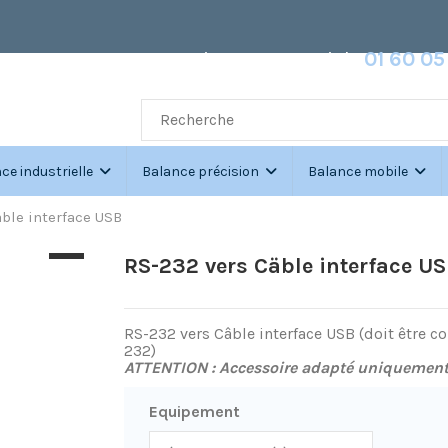
Service commercial :
01 60 05
du Lundi au Vendredi :
8h30-12h30 // 14
ce industrielle
Balance précision
Balance mobile
ble interface USB
RS-232 vers Cäble interface U
RS-232 vers Câble interface USB (doit être commandé avec le câble RS-
232)
ATTENTION : Accessoire adapté uniquemen
Equipement