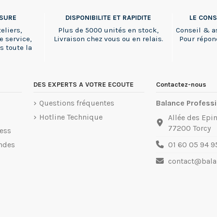
SSURE
DISPONIBILITE ET RAPIDITE
LE CONS
eliers,
Plus de 5000 unités en stock,
Conseil & a
e service,
Livraison chez vous ou en relais.
Pour répon
s toute la
DES EXPERTS A VOTRE ECOUTE
Contactez-nous
Questions fréquentes
Balance Professi
Hotline Technique
Allée des Epin
77200 Torcy
ess
ndes
01 60 05 94 9
contact@balan