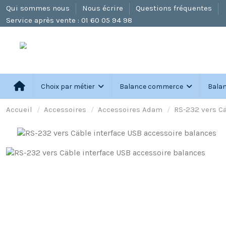
Qui sommes nous
Nous écrire
Questions fréquentes
Service après vente : 01 60 05 94 98
le plus grand choix de balances toutes marques
Choix par métier
Balance commerce
Balan
Accueil
Accessoires
Accessoires Adam
RS-232 vers Cä